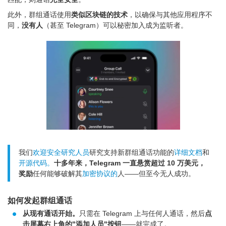
此外，群组通话使用
类似区块链的技术
，以确保与其他应用程序不
同，
没有人
（甚至 Telegram）可以秘密加入成为监听者。
我们
欢迎安全研究人员
研究支持新群组通话功能的
详细文档
和
开源代码。
十多年来，Telegram 一直悬赏超过 10 万美元，
奖励
任何能够破解其
加密协议的
人——但至今无人成功。
如何发起群组通话
从现有通话开始。
只需在 Telegram 上与任何人通话，然后
点
击屏幕右上角的"添加人员"按钮
——就完成了。