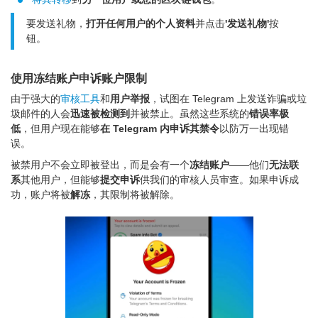
要发送礼物，
打开任何用户的个人资料
并点击
'发送礼物'
按
钮。
使用冻结账户申诉账户限制
由于强大的
审核工具
和
用户举报
，试图在 Telegram 上发送诈骗或垃
圾邮件的人会
迅速被检测到
并被禁止。虽然这些系统的
错误率极
低
，但用户现在能够
在 Telegram 内申诉其禁令
以防万一出现错
误。
被禁用户不会立即被登出，而是会有一个
冻结账户
——他们
无法联
系
其他用户，但能够
提交申诉
供我们的审核人员审查。如果申诉成
功，账户将被
解冻
，其限制将被解除。