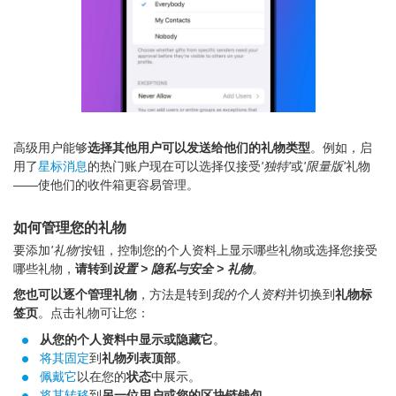
高级用户能够
选择其他用户可以发送给他们的礼物类型
。例如，启
用了
星标消息
的热门账户现在可以选择仅接受
'独特'
或
'限量版'
礼物
——使他们的收件箱更容易管理。
如何管理您的礼物
要添加
'礼物'
按钮，控制您的个人资料上显示哪些礼物或选择您接受
哪些礼物，
请转到
设置 > 隐私与安全 > 礼物
。
您也可以逐个管理礼物
，方法是转到
我的个人资料
并切换到
礼物标
签页
。点击礼物可让您：
从您的个人资料中显示或隐藏它
。
将其固定
到
礼物列表顶部
。
佩戴它
以在您的
状态
中展示。
将其转移
到
另一位用户或您的区块链钱包
。