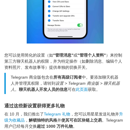
您可以使用简化的设置（如
"管理消息"
或
"管理个人资料"
）来控制
第三方聊天机器人的权限，并为特定操作（如删除消息、编辑个人
资料照片、发布故事等）提供单独的切换开关。
Telegram 商业版包含在
所有高级订阅者
中。要添加聊天机器
人并管理其权限，请转到
设置 > Telegram 商业版 > 聊天机器
人
。
聊天机器人开发人员的信息
可在
此页面
获取。
通过这些新设置获得更多礼物
在 10 月，我们推出了
Telegram 礼物
，您可以用星星发送礼物并
升
级为收藏品
，
解锁独特的风格
并
使其可在区块链上交易
。Telegram
用户已经每月交换
超过 1000 万件礼物
。