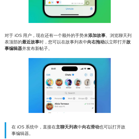
对于 iOS 用户，现在还有一个额外的手势来
添加故事
。浏览聊天列
表顶部的
最近故事
时，您可以在故事列表中
向右拖动
以立即打开
故
事编辑器
并发布新帖子。
在 iOS 系统中，直接在
主聊天列表
中
向右滑动
也可以打开故
事编辑器。