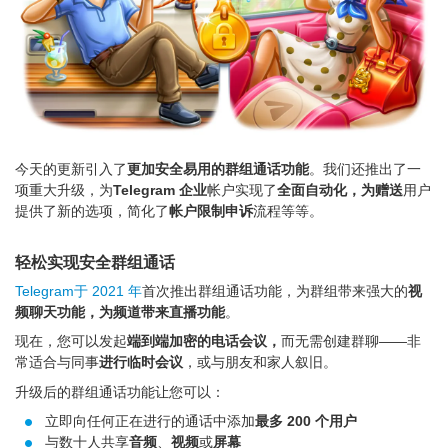
今天的更新引入了
更加安全易用的群组通话功能
。我们还推出了一
项重大升级，为
Telegram 企业
帐户实现了
全面自动化，为
赠送
用户
提供了新的选项，简化了
帐户限制申诉
流程等等。
轻松实现安全群组通话
Telegram于 2021 年
首次推出群组通话功能，为群组带来强大的
视
频聊天功能，为频道带来
直播功能
。
现在，您可以发起
端到端加密的电话会议，
而无需创建群聊——非
常适合与同事
进行临时会议
，或与朋友和家人叙旧。
升级后的群组通话功能让您可以：
立即向任何正在进行的通话中添加
最多 200 个用户
与数十人共享
音频
、
视频
或
屏幕